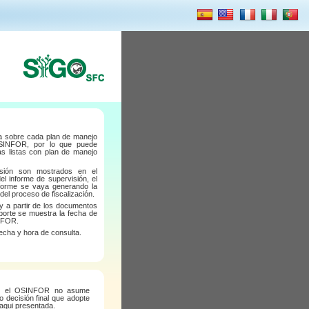
za sobre cada plan de manejo
OSINFOR, por lo que puede
as listas con plan de manejo
isión son mostrados en el
el informe de supervisión, el
forme se vaya generando la
el proceso de fiscalización.
 y a partir de los documentos
orte se muestra la fecha de
INFOR.
echa y hora de consulta.
ue el OSINFOR no asume
o decisión final que adopte
 aqui presentada.