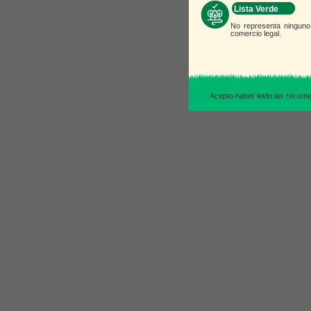
Lista Verde
No representa ninguno 
comercio legal.
Acepto haber leido las rec