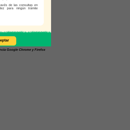
ravés de las consultas en
dez para ningún trámite
encia Google Chrome y Firefox