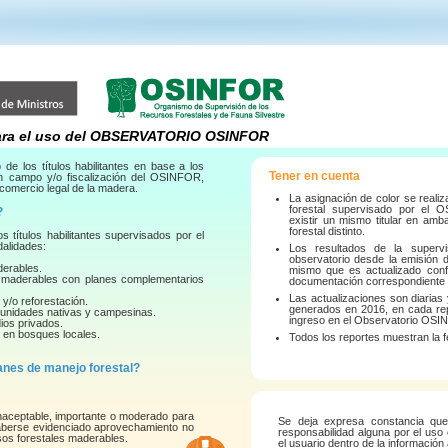
ra el uso del OBSERVATORIO OSINFOR
 de los títulos habilitantes en base a los
Tener en cuenta
en campo y/o fiscalización del OSINFOR,
 comercio legal de la madera.
La asignación de color se reali
forestal supervisado por el 
?
existir un mismo titular en amb
forestal distinto.
s títulos habilitantes supervisados por el
alidades:
Los resultados de la superv
observatorio desde la emisión d
derables.
mismo que es actualizado con
 maderables con planes complementarios
documentación correspondiente d
Las actualizaciones son diarias
y/o reforestación.
generados en 2016, en cada rep
unidades nativas y campesinas.
ingreso en el Observatorio OS
ios privados.
 en bosques locales.
Todos los reportes muestran la f
anes de manejo forestal?
naceptable, importante o moderado para
Se deja expresa constancia q
haberse evidenciado aprovechamiento no
responsabilidad alguna por el uso 
sos forestales maderables.
el usuario dentro de la información