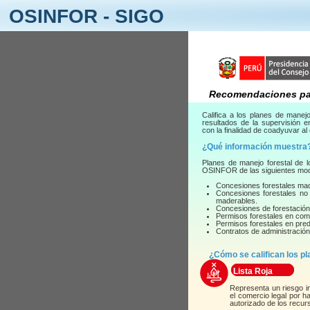
OSINFOR - SIGO
Recomendaciones pa
Califica a los planes de manejo
resultados de la supervisión 
con la finalidad de coadyuvar al
¿Qué información muestra
Planes de manejo forestal de lo
OSINFOR de las siguientes mod
Concesiones forestales ma
Concesiones forestales no
maderables.
Concesiones de forestación 
Permisos forestales en com
Permisos forestales en pred
Contratos de administración
¿Cómo se califican los pl
Lista Roja
Representa un riesgo i
el comercio legal por 
autorizado de los recur