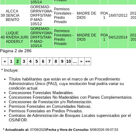
Privado
105/14
GOREMAD-
Permisos
ALCCA
GRRNYGMA-
Forestales -
MADRE DE
POA
201
39
SENCIA
DRFFS/TAM-
16/07/2012
Predio
DIOS
1
20
BENITO
P-MAD-
Privado
105/12
GOREMAD-
Permisos
LUQUE
GRRNYGMA-
Forestales -
MADRE DE
POA
201
40
RIVERA JURI
DRFFS/TAM-
04/12/2014
Predio
DIOS
1
20
ADDERLY
P-MAD-
Privado
103/14
Página 2 de 286
«
1
2
3
4
5
6
7
8
9
10
…
»
»»
* Incluye:
Títulos habilitantes que están en el marco de un Procedimiento
Administrativo Único (PAU), cuya resolución final podría variar su
condición actual.
Concesiones Forestales Maderables.
Concesiones Forestales No Maderables con Planes Complementarios.
Concesiones de Forestación y/o Reforestación.
Permisos Forestales en Comunidades Nativas.
Permisos Forestales en Predios Privados.
Contratos de Administración de Bosques Locales supervisados por el
OSINFOR.
* Actualizado al:
07/08/2026
Fecha y Hora de Consulta:
8/08/2026 09:07:53