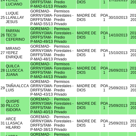
24
PEREZ
27/11/2013
DRFFS/TAM-
Predio
DIOS
1
20
LUCIANO
P-MAD-61/13
Privado
GOREMAD-
Permisos
LUQUE
GRRNYGMA-
Forestales -
MADRE DE
POA
201
25
LLANLLAY
30/10/2013
DRFFS/TAM-
Predio
DIOS
1
20
JESUS
P-MAD-55/13
Privado
GOREMAD-
Permisos
FARFAN
GRRNYGMA-
Forestales -
MADRE DE
POA
201
26
TECSI
14/10/2013
DRFFS/TAM-
Predio
DIOS
1
20
CEFERINO
P-MAD-49/13
Privado
GOREMAD-
Permisos
MIRANO
GRRNYGMA-
Forestales -
MADRE DE
POA
201
27
YEPEZ
15/10/2013
DRFFS/TAM-
Predio
DIOS
1
20
ENRIQUE
P-MAD-48/13
Privado
GOREMAD-
Permisos
QUILCA
GRRNYGMA-
Forestales -
MADRE DE
POA
201
28
LLUSCCA
26/09/2013
DRFFS/TAM-
Predio
DIOS
1
20
JUANA
P-MAD-44/13
Privado
GOREMAD-
Permisos
TAIÑA ALCCA
GRRNYGMA-
Forestales -
MADRE DE
POA
201
29
25/09/2013
LUIS
DRFFS/TAM-
Predio
DIOS
1
20
P-MAD-43/13
Privado
GOREMAD-
Permisos
QUISPE
GRRNYGMA-
Forestales -
MADRE DE
POA
201
30
PILLCO
25/09/2013
DRFFS/TAM-
Predio
DIOS
1
20
ISIDORA
P-MAD-40/13
Privado
GOREMAD-
Permisos
ARCE
GRRNYGMA-
Forestales -
MADRE DE
POA
201
31
LLASACA
25/09/2013
DRFFS/TAM-
Predio
DIOS
1
20
HILARIO
P-MAD-38/13
Privado
GOREMAD-
Permisos