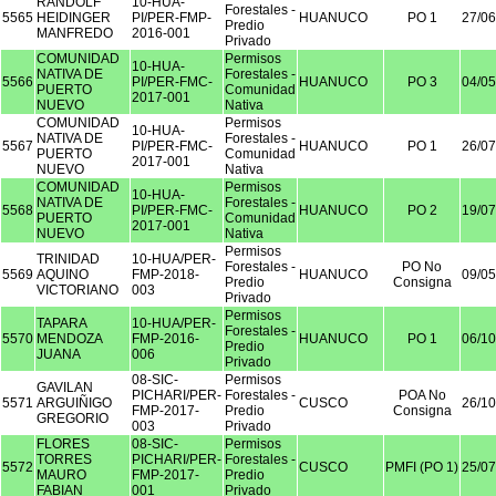
RANDOLF
10-HUA-
Forestales -
5565
HEIDINGER
PI/PER-FMP-
HUANUCO
PO 1
27/06
Predio
MANFREDO
2016-001
Privado
COMUNIDAD
Permisos
10-HUA-
NATIVA DE
Forestales -
5566
PI/PER-FMC-
HUANUCO
PO 3
04/05
PUERTO
Comunidad
2017-001
NUEVO
Nativa
COMUNIDAD
Permisos
10-HUA-
NATIVA DE
Forestales -
5567
PI/PER-FMC-
HUANUCO
PO 1
26/07
PUERTO
Comunidad
2017-001
NUEVO
Nativa
COMUNIDAD
Permisos
10-HUA-
NATIVA DE
Forestales -
5568
PI/PER-FMC-
HUANUCO
PO 2
19/07
PUERTO
Comunidad
2017-001
NUEVO
Nativa
Permisos
TRINIDAD
10-HUA/PER-
Forestales -
PO No
5569
AQUINO
FMP-2018-
HUANUCO
09/05
Predio
Consigna
VICTORIANO
003
Privado
Permisos
TAPARA
10-HUA/PER-
Forestales -
5570
MENDOZA
FMP-2016-
HUANUCO
PO 1
06/10
Predio
JUANA
006
Privado
08-SIC-
Permisos
GAVILAN
PICHARI/PER-
Forestales -
POA No
5571
ARGUIÑIGO
CUSCO
26/10
FMP-2017-
Predio
Consigna
GREGORIO
003
Privado
FLORES
08-SIC-
Permisos
TORRES
PICHARI/PER-
Forestales -
5572
CUSCO
PMFI (PO 1)
25/07
MAURO
FMP-2017-
Predio
FABIAN
001
Privado