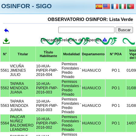
OSINFOR - SIGO
OBSERVATORIO OSINFOR: Lista Verde
Descargar relación de especies
Inic
Título
N°
Titular
Modalidad
Departamento
N° POA
Vige
Habilitante
del
Permisos
VICUÑA
10-HUA-
Forestales -
5561
JIMENES
PI/PER-FMP-
HUANUCO
PO 1
01/09
Predio
JULIO
2016-004
Privado
Permisos
TAPARA
10-HUA-
Forestales -
5562
MENDOZA
PI/PER-FMP-
HUANUCO
PO 1
31/08
Predio
JUANA
2016-003
Privado
Permisos
TAPARA
10-HUA-
Forestales -
5563
MENDOZA
PI/PER-FMP-
HUANUCO
PO 1
31/08
Predio
JUANA
2016-003
Privado
PAUCAR
Permisos
10-HUA-
NUÑEZ
Forestales -
5564
PI/PER-FMP-
HUANUCO
PO 1
14/07
BALDOMERO
Predio
2016-002
LEANDRO
Privado
Permisos