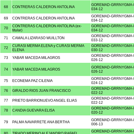
GOREMAD-GRRNYGMA-D
68
CONTRERAS CALDERON ANTOLINA
034-12
GOREMAD-GRRNYGMA-D
69
CONTRERAS CALDERON ANTOLINA
034-12
CONTRERAS CALDERON ANTOLINA (ex-
GOREMAD-GRRNYGMA-D
70
titular)
034-12
GOREMAD-GRRNYGMA-D
71
CAMALA LIZARASO WUILLTON
033-12
CURASI MERMA ELENA y CURASI MERMA
GOREMAD-GRRNYGMA-D
72
ELENA
030-12
GOREMAD-GRRNYGMA-D
73
YABAR MACEDA MILAGROS
026-12
GOREMAD-GRRNYGMA-D
74
YABAR MACEDA MILAGROS
026-12
GOREMAD-GRRNYGMA-D
75
ECONEMA PAZ CILENIA
024-12
GOREMAD-GRRNYGMA-D
76
GIRALDO RIOS JUAN FRANCISCO
022-12
GOREMAD-GRRNYGMA-D
77
PRIETO BARRIONUEVO ANGEL ELIAS
022-12
GOREMAD-GRRNYGMA-D
78
CANDIA GUEVARA ELISA
020-12
GOREMAD-GRRNYGMA-D
79
PALMA NAVARRETE ANA BERTHA
006-13
GOREMAD-GRRNYGMA-D
80
TIRADO MERINO ALEJANDRO RAFAEL