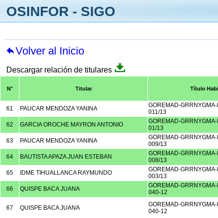
OSINFOR - SIGO
Volver al Inicio
Descargar relación de titulares
N°
Titular
Título Habi
GOREMAD-GRRNYGMA-D
61
PAUCAR MENDOZA YANINA
011/13
GOREMAD-GRRNYGMA-D
62
GARCIA OROCHE MAYRON ANTONIO
01/13
GOREMAD-GRRNYGMA-D
63
PAUCAR MENDOZA YANINA
009/13
GOREMAD-GRRNYGMA-D
64
BAUTISTA APAZA JUAN ESTEBAN
008/13
GOREMAD-GRRNYGMA-D
65
IDME TIHUALLANCA RAYMUNDO
003/13
GOREMAD-GRRNYGMA-D
66
QUISPE BACA JUANA
040-12
GOREMAD-GRRNYGMA-D
67
QUISPE BACA JUANA
040-12