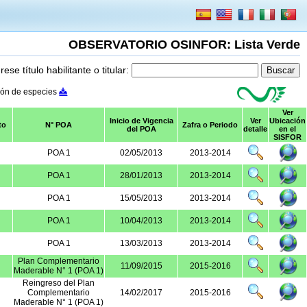
OBSERVATORIO OSINFOR: Lista Verde
rese título habilitante o titular:
ión de especies
Ver
Inicio de Vigencia
Ver
Ubicación
to
N° POA
Zafra o Periodo
del POA
detalle
en el
SISFOR
POA 1
02/05/2013
2013-2014
POA 1
28/01/2013
2013-2014
POA 1
15/05/2013
2013-2014
POA 1
10/04/2013
2013-2014
POA 1
13/03/2013
2013-2014
Plan Complementario
11/09/2015
2015-2016
Maderable N° 1 (POA 1)
Reingreso del Plan
Complementario
14/02/2017
2015-2016
Maderable N° 1 (POA 1)