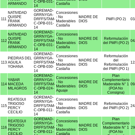
C-OPB-031-
ARMANDO
Castaña
14
GOREMAD-
NATIVIDAD
Concesiones
GRRNYGA-
QUISPE
- No
MADRE DE
111
DRFFS/TAM-
PMFI (PO 2)
03
FRANK
Maderables
DIOS
C-OPB-031-
ARMANDO
Castaña
14
GOREMAD-
NATIVIDAD
Concesiones
GRRNYGA-
QUISPE
- No
MADRE DE
Reformulación
112
DRFFS/TAM-
04
FRANK
Maderables
DIOS
del PMFI (PO 2)
C-OPB-031-
ARMANDO
Castaña
14
GOREMAD-
Concesiones
Reformulación
PIEDRAS DEL
GRRNYGA-
- No
MADRE DE
del
113
AGUILA
DRFFS/TAM-
12
Maderables
DIOS
Reformulación
YOHANA
C-OPB-030-
Castaña
del PMFI (PO 1)
14
GOREMAD-
Plan
Concesiones
YABAR
GRRNYGA-
Complementario
- No
MADRE DE
114
MACEDA
DRFFS/TAM-
Maderable N° 1
09
Maderables
DIOS
MILAGROS
C-OPB-024-
(POA No
Aguaje
14
Consigna)
GOREMAD-
REATEGUI
Concesiones
GRRNYGA-
TRIGOSO
- No
MADRE DE
Reformulación
115
DRFFS/TAM-
24
PERCY
Maderables
DIOS
del PMFI (PO 2)
C-OPB-011-
CECILIO
Castaña
14
GOREMAD-
Plan
REATEGUI
Concesiones
GRRNYGA-
Complementario
TRIGOSO
- No
MADRE DE
116
DRFFS/TAM-
Maderable N° 1
29
PERCY
Maderables
DIOS
C-OPB-011-
(POA No
CECILIO
Castaña