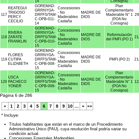
14
Consigna)
GOREMAD-
Plan
REATEGUI
Concesiones
GRRNYGA-
Complementario
TRIGOSO
- No
MADRE DE
117
DRFFS/TAM-
Maderable N° 1
29
PERCY
Maderables
DIOS
C-OPB-011-
(POA No
CECILIO
Castaña
14
Consigna)
GOREMAD-
Concesiones
RIVERA
GRRNYGA-
- No
MADRE DE
Reformulación
118
ZARATE
DRFFS/TAM-
21
Maderables
DIOS
del PMFI (PO 1)
FRANKLIN
C-OPB-010-
Castaña
15
GOREMAD-
Concesiones
FLORES
GRRNYGA-
- No
MADRE DE
119
CUTIPA
DRFFS/TAM-
PMFI (PO 2)
21
Maderables
DIOS
ELIZABETH
C-OPB-008-
Castaña
15
GOREMAD-
Plan
Concesiones
USCA
GRRNYGA-
Complementario
- No
MADRE DE
120
PACHECO
DRFFS/TAM-
Maderable N° 1
12
Maderables
DIOS
YONER
C-OPB-008-
(POA No
Castaña
15
Consigna)
Página 6 de 286
«
1
2
3
4
5
6
7
8
9
10
…
»
»»
* Incluye:
Títulos habilitantes que están en el marco de un Procedimiento
Administrativo Único (PAU), cuya resolución final podría variar su
condición actual.
Concesiones Forestales Maderables.