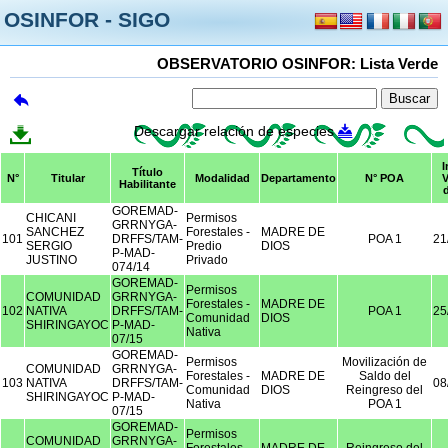
OSINFOR - SIGO
OBSERVATORIO OSINFOR: Lista Verde
Descargar relación de especies
I
Título
N°
Titular
Modalidad
Departamento
N° POA
V
Habilitante
GOREMAD-
CHICANI
Permisos
GRRNYGA-
SANCHEZ
Forestales -
MADRE DE
101
DRFFS/TAM-
POA 1
21
SERGIO
Predio
DIOS
P-MAD-
JUSTINO
Privado
074/14
GOREMAD-
Permisos
COMUNIDAD
GRRNYGA-
Forestales -
MADRE DE
102
NATIVA
DRFFS/TAM-
POA 1
25
Comunidad
DIOS
SHIRINGAYOC
P-MAD-
Nativa
07/15
GOREMAD-
Permisos
Movilización de
COMUNIDAD
GRRNYGA-
Forestales -
MADRE DE
Saldo del
103
NATIVA
DRFFS/TAM-
08
Comunidad
DIOS
Reingreso del
SHIRINGAYOC
P-MAD-
Nativa
POA 1
07/15
GOREMAD-
Permisos
COMUNIDAD
GRRNYGA-