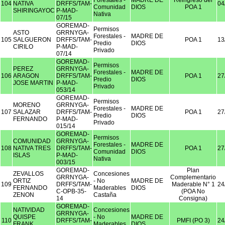
Forestales -
MADRE DE
Reingreso del
104
NATIVA
DRFFS/TAM-
04
Comunidad
DIOS
POA 1
SHIRINGAYOC
P-MAD-
Nativa
07/15
GOREMAD-
Permisos
ASTO
GRRNYGA-
Forestales -
MADRE DE
105
SALGUERON
DRFFS/TAM-
POA 1
13
Predio
DIOS
CIRILO
P-MAD-
Privado
07/14
GOREMAD-
Permisos
PEREZ
GRRNYGA-
Forestales -
MADRE DE
106
ARAGON
DRFFS/TAM-
POA 1
27
Predio
DIOS
JOSE MARTIN
P-MAD-
Privado
053/14
GOREMAD-
Permisos
MORENO
GRRNYGA-
Forestales -
MADRE DE
107
SALAZAR
DRFFS/TAM-
POA 1
27
Predio
DIOS
FERNANDO
P-MAD-
Privado
015/14
GOREMAD-
Permisos
COMUNIDAD
GRRNYGA-
Forestales -
MADRE DE
108
NATIVA TRES
DRFFS/TAM-
POA 1
27
Comunidad
DIOS
ISLAS
P-MAD-
Nativa
003/15
GOREMAD-
Plan
ZEVALLOS
Concesiones
GRRNYGA-
Complementario
ORTIZ
- No
MADRE DE
109
DRFFS/TAM-
Maderable N° 1
24
FERNANDO
Maderables
DIOS
C-OPB-35-
(POA No
ZENON
Castaña
14
Consigna)
GOREMAD-
NATIVIDAD
Concesiones
GRRNYGA-
QUISPE
- No
MADRE DE
110
DRFFS/TAM-
PMFI (PO 3)
24
FRANK
Maderables
DIOS