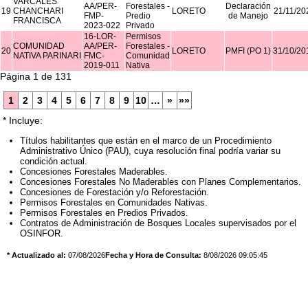
VARCALES
AA/PER-
Forestales -
Declaración
19
CHANCHARI
LORETO
21/11/20
FMP-
Predio
de Manejo
FRANCISCA
2023-022
Privado
16-LOR-
Permisos
COMUNIDAD
AA/PER-
Forestales -
20
LORETO
PMFI (PO 1)
31/10/20
NATIVA PARINARI
FMC-
Comunidad
2019-011
Nativa
Página 1 de 131
1
2
3
4
5
6
7
8
9
10
…
»
»»
* Incluye:
Títulos habilitantes que están en el marco de un Procedimiento
Administrativo Único (PAU), cuya resolución final podría variar su
condición actual.
Concesiones Forestales Maderables.
Concesiones Forestales No Maderables con Planes Complementarios.
Concesiones de Forestación y/o Reforestación.
Permisos Forestales en Comunidades Nativas.
Permisos Forestales en Predios Privados.
Contratos de Administración de Bosques Locales supervisados por el
OSINFOR.
* Actualizado al:
07/08/2026
Fecha y Hora de Consulta:
8/08/2026 09:05:45