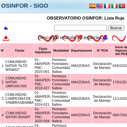
OSINFOR - SIGO
OBSERVATORIO OSINFOR: Lista Roja
Descargar relación de especies
Inicio d
Título
N°
Titular
Modalidad
Departamento
N° POA
Vigenci
Habilitante
del PO
01-
Permisos
COMUNIDAD
AMA/PER-
Forestales -
Declaración
1
NATIVA "ALTO
AMAZONAS
04/02/20
FMC-
Comunidad
de Manejo
WAWAS"
2025-001
Nativa
01-
Permisos
COMUNIDAD
AMA/PER-
Forestales -
Declaración
2
NATIVA
AMAZONAS
17/01/20
FMC-
Comunidad
de Manejo
UMPUNCHIG
2018-027
Nativa
01-
Permisos
COMUNIDAD
AMA/PER-
Forestales -
Declaración
3
CAMPESINA DE
AMAZONAS
11/12/20
FMC-
Comunidad
de Manejo
YAMBRASBAMBA
2024-021
Nativa
01-
Permisos
COMUNIDAD
AMA/PER-
Forestales -
Declaración
4
AMAZONAS
09/07/20
NATIVA SHAWIT
FMC-
Comunidad
de Manejo
2020-004
Nativa
01-
Permisos