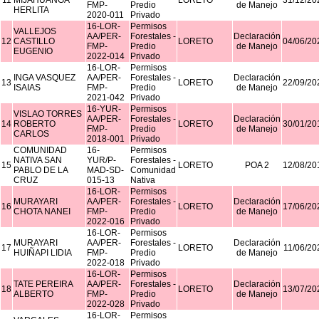
11
MIJAHUANGA
LORETO
31/12/20
FMP-
Predio
de Manejo
HERLITA
2020-011
Privado
16-LOR-
Permisos
VALLEJOS
AA/PER-
Forestales -
Declaración
12
CASTILLO
LORETO
04/06/20
FMP-
Predio
de Manejo
EUGENIO
2022-014
Privado
16-LOR-
Permisos
INGA VASQUEZ
AA/PER-
Forestales -
Declaración
13
LORETO
22/09/20
ISAIAS
FMP-
Predio
de Manejo
2021-042
Privado
16-YUR-
Permisos
VISLAO TORRES
AA/PER-
Forestales -
Declaración
14
ROBERTO
LORETO
30/01/20
FMP-
Predio
de Manejo
CARLOS
2018-001
Privado
COMUNIDAD
16-
Permisos
NATIVA SAN
YUR/P-
Forestales -
15
LORETO
POA 2
12/08/20
PABLO DE LA
MAD-SD-
Comunidad
CRUZ
015-13
Nativa
16-LOR-
Permisos
MURAYARI
AA/PER-
Forestales -
Declaración
16
LORETO
17/06/20
CHOTA NANEI
FMP-
Predio
de Manejo
2022-016
Privado
16-LOR-
Permisos
MURAYARI
AA/PER-
Forestales -
Declaración
17
LORETO
11/06/20
HUIÑAPI LIDIA
FMP-
Predio
de Manejo
2022-018
Privado
16-LOR-
Permisos
TATE PEREIRA
AA/PER-
Forestales -
Declaración
18
LORETO
13/07/20
ALBERTO
FMP-
Predio
de Manejo
2022-028
Privado
16-LOR-
Permisos