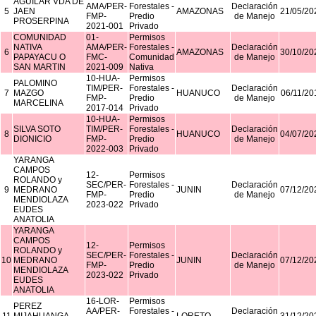
AGUILAR VDA DE
AMA/PER-
Forestales -
Declaración
5
JAEN
AMAZONAS
21/05/20
FMP-
Predio
de Manejo
PROSERPINA
2021-001
Privado
COMUNIDAD
01-
Permisos
NATIVA
AMA/PER-
Forestales -
Declaración
6
AMAZONAS
30/10/20
PAPAYACU O
FMC-
Comunidad
de Manejo
SAN MARTIN
2021-009
Nativa
10-HUA-
Permisos
PALOMINO
TIM/PER-
Forestales -
Declaración
7
MAZGO
HUANUCO
06/11/20
FMP-
Predio
de Manejo
MARCELINA
2017-014
Privado
10-HUA-
Permisos
SILVA SOTO
TIM/PER-
Forestales -
Declaración
8
HUANUCO
04/07/20
DIONICIO
FMP-
Predio
de Manejo
2022-003
Privado
YARANGA
CAMPOS
12-
Permisos
ROLANDO y
SEC/PER-
Forestales -
Declaración
9
MEDRANO
JUNIN
07/12/20
FMP-
Predio
de Manejo
MENDIOLAZA
2023-022
Privado
EUDES
ANATOLIA
YARANGA
CAMPOS
12-
Permisos
ROLANDO y
SEC/PER-
Forestales -
Declaración
10
MEDRANO
JUNIN
07/12/20
FMP-
Predio
de Manejo
MENDIOLAZA
2023-022
Privado
EUDES
ANATOLIA
16-LOR-
Permisos
PEREZ
AA/PER-
Forestales -
Declaración