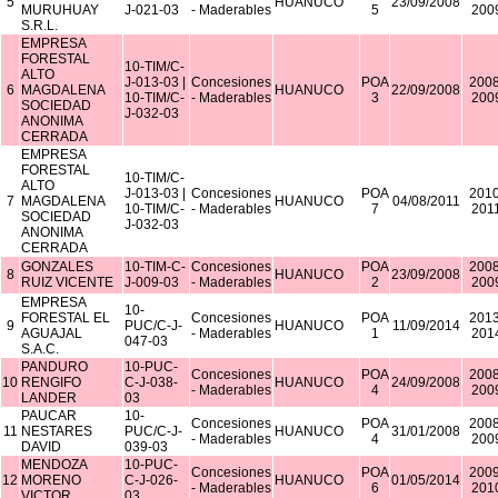
5
HUANUCO
23/09/2008
MURUHUAY
J-021-03
- Maderables
5
200
S.R.L.
EMPRESA
FORESTAL
10-TIM/C-
ALTO
J-013-03 |
Concesiones
POA
2008
6
MAGDALENA
HUANUCO
22/09/2008
10-TIM/C-
- Maderables
3
200
SOCIEDAD
J-032-03
ANONIMA
CERRADA
EMPRESA
FORESTAL
10-TIM/C-
ALTO
J-013-03 |
Concesiones
POA
2010
7
MAGDALENA
HUANUCO
04/08/2011
10-TIM/C-
- Maderables
7
201
SOCIEDAD
J-032-03
ANONIMA
CERRADA
GONZALES
10-TIM-C-
Concesiones
POA
2008
8
HUANUCO
23/09/2008
RUIZ VICENTE
J-009-03
- Maderables
2
200
EMPRESA
10-
FORESTAL EL
Concesiones
POA
2013
9
PUC/C-J-
HUANUCO
11/09/2014
AGUAJAL
- Maderables
1
201
047-03
S.A.C.
PANDURO
10-PUC-
Concesiones
POA
2008
10
RENGIFO
C-J-038-
HUANUCO
24/09/2008
- Maderables
4
200
LANDER
03
PAUCAR
10-
Concesiones
POA
2008
11
NESTARES
PUC/C-J-
HUANUCO
31/01/2008
- Maderables
4
200
DAVID
039-03
MENDOZA
10-PUC-
Concesiones
POA
2009
12
MORENO
C-J-026-
HUANUCO
01/05/2014
- Maderables
6
201
VICTOR
03