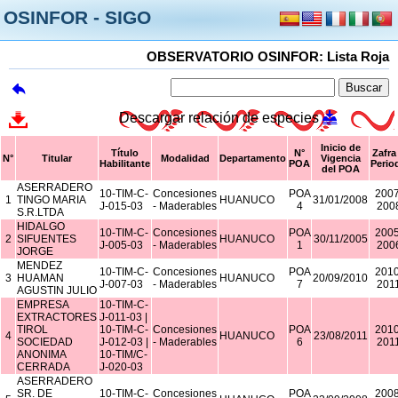
OSINFOR - SIGO
OBSERVATORIO OSINFOR: Lista Roja
Descargar relación de especies
Inicio de
Título
N°
Zafra
N°
Titular
Modalidad
Departamento
Vigencia
Habilitante
POA
Perio
del POA
ASERRADERO
10-TIM-C-
Concesiones
POA
2007
1
TINGO MARIA
HUANUCO
31/01/2008
J-015-03
- Maderables
4
200
S.R.LTDA
HIDALGO
10-TIM-C-
Concesiones
POA
2005
2
SIFUENTES
HUANUCO
30/11/2005
J-005-03
- Maderables
1
200
JORGE
MENDEZ
10-TIM-C-
Concesiones
POA
2010
3
HUAMAN
HUANUCO
20/09/2010
J-007-03
- Maderables
7
201
AGUSTIN JULIO
EMPRESA
10-TIM-C-
EXTRACTORES
J-011-03 |
TIROL
10-TIM-C-
Concesiones
POA
2010
4
HUANUCO
23/08/2011
SOCIEDAD
J-012-03 |
- Maderables
6
201
ANONIMA
10-TIM/C-
CERRADA
J-020-03
ASERRADERO
SR. DE
10-TIM-C-
Concesiones
POA
2008