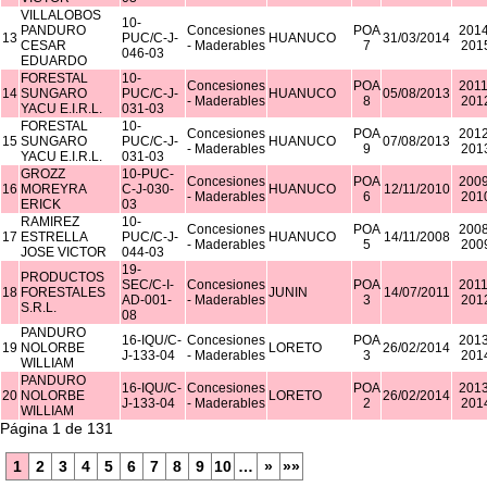
VILLALOBOS
10-
PANDURO
Concesiones
POA
2014
13
PUC/C-J-
HUANUCO
31/03/2014
CESAR
- Maderables
7
201
046-03
EDUARDO
FORESTAL
10-
Concesiones
POA
2011
14
SUNGARO
PUC/C-J-
HUANUCO
05/08/2013
- Maderables
8
201
YACU E.I.R.L.
031-03
FORESTAL
10-
Concesiones
POA
2012
15
SUNGARO
PUC/C-J-
HUANUCO
07/08/2013
- Maderables
9
201
YACU E.I.R.L.
031-03
GROZZ
10-PUC-
Concesiones
POA
2009
16
MOREYRA
C-J-030-
HUANUCO
12/11/2010
- Maderables
6
201
ERICK
03
RAMIREZ
10-
Concesiones
POA
2008
17
ESTRELLA
PUC/C-J-
HUANUCO
14/11/2008
- Maderables
5
200
JOSE VICTOR
044-03
19-
PRODUCTOS
SEC/C-I-
Concesiones
POA
2011
18
FORESTALES
JUNIN
14/07/2011
AD-001-
- Maderables
3
201
S.R.L.
08
PANDURO
16-IQU/C-
Concesiones
POA
2013
19
NOLORBE
LORETO
26/02/2014
J-133-04
- Maderables
3
201
WILLIAM
PANDURO
16-IQU/C-
Concesiones
POA
2013
20
NOLORBE
LORETO
26/02/2014
J-133-04
- Maderables
2
201
WILLIAM
Página 1 de 131
1
2
3
4
5
6
7
8
9
10
…
»
»»