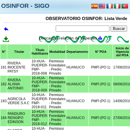
OSINFOR - SIGO
OBSERVATORIO OSINFOR: Lista Verde
Descargar relación de especies
Inicio de
Título
N°
Titular
Modalidad
Departamento
N° POA
Vigencia
Habilitante
del POA
10-HUA-
Permisos
RIVERA
PUE/PER-
Forestales
181
INOCENTE
HUANUCO
PMFI (PO 1)
17/08/201
FMP-
- Predio
PATSY
2018-008
Privado
10-HUA-
Permisos
RIVERA
PUE/PER-
Forestales
182
ALANIA
HUANUCO
PMFI (PO 1)
08/08/201
FMP-
- Predio
ANTONIO
2018-009
Privado
10-HUA-
Permisos
AGRICOLA
PUE/PER-
Forestales
183
HUANUCO
PMFI (PO 1)
14/08/201
VERDE S.A.C
FMP-
- Predio
2018-011
Privado
10-HUA-
Permisos
PANDURO
PUE/PER-
Forestales
184
RENGIFO
HUANUCO
PMFI (PO 1)
27/08/201
FMP-
- Predio
EDINSON
2018-012
Privado
10-HUA-
Permisos