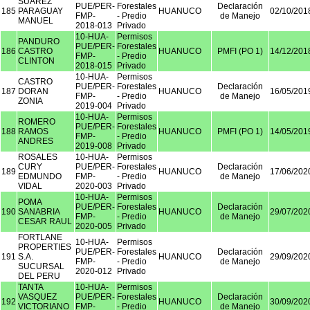
SUAREZ
PUE/PER-
Forestales
Declaración
185
PARAGUAY
HUANUCO
02/10/201
FMP-
- Predio
de Manejo
MANUEL
2018-013
Privado
10-HUA-
Permisos
PANDURO
PUE/PER-
Forestales
186
CASTRO
HUANUCO
PMFI (PO 1)
14/12/201
FMP-
- Predio
CLINTON
2018-015
Privado
10-HUA-
Permisos
CASTRO
PUE/PER-
Forestales
Declaración
187
DORAN
HUANUCO
16/05/201
FMP-
- Predio
de Manejo
ZONIA
2019-004
Privado
10-HUA-
Permisos
ROMERO
PUE/PER-
Forestales
188
RAMOS
HUANUCO
PMFI (PO 1)
14/05/201
FMP-
- Predio
ANDRES
2019-008
Privado
ROSALES
10-HUA-
Permisos
CURY
PUE/PER-
Forestales
Declaración
189
HUANUCO
17/06/202
EDMUNDO
FMP-
- Predio
de Manejo
VIDAL
2020-003
Privado
10-HUA-
Permisos
POMA
PUE/PER-
Forestales
Declaración
190
SANABRIA
HUANUCO
29/07/202
FMP-
- Predio
de Manejo
CESAR RAUL
2020-005
Privado
FORTLANE
10-HUA-
Permisos
PROPERTIES
PUE/PER-
Forestales
Declaración
191
S.A.
HUANUCO
29/09/202
FMP-
- Predio
de Manejo
SUCURSAL
2020-012
Privado
DEL PERU
TANTA
10-HUA-
Permisos
VASQUEZ
PUE/PER-
Forestales
Declaración
192
HUANUCO
30/09/202
VICTORIANO
FMP-
- Predio
de Manejo