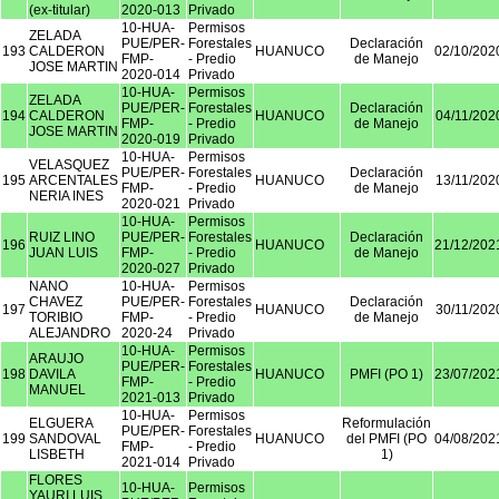
(ex-titular)
2020-013
Privado
10-HUA-
Permisos
ZELADA
PUE/PER-
Forestales
Declaración
193
CALDERON
HUANUCO
02/10/202
FMP-
- Predio
de Manejo
JOSE MARTIN
2020-014
Privado
10-HUA-
Permisos
ZELADA
PUE/PER-
Forestales
Declaración
194
CALDERON
HUANUCO
04/11/202
FMP-
- Predio
de Manejo
JOSE MARTIN
2020-019
Privado
10-HUA-
Permisos
VELASQUEZ
PUE/PER-
Forestales
Declaración
195
ARCENTALES
HUANUCO
13/11/202
FMP-
- Predio
de Manejo
NERIA INES
2020-021
Privado
10-HUA-
Permisos
RUIZ LINO
PUE/PER-
Forestales
Declaración
196
HUANUCO
21/12/202
JUAN LUIS
FMP-
- Predio
de Manejo
2020-027
Privado
NANO
10-HUA-
Permisos
CHAVEZ
PUE/PER-
Forestales
Declaración
197
HUANUCO
30/11/202
TORIBIO
FMP-
- Predio
de Manejo
ALEJANDRO
2020-24
Privado
10-HUA-
Permisos
ARAUJO
PUE/PER-
Forestales
198
DAVILA
HUANUCO
PMFI (PO 1)
23/07/202
FMP-
- Predio
MANUEL
2021-013
Privado
10-HUA-
Permisos
ELGUERA
Reformulación
PUE/PER-
Forestales
199
SANDOVAL
HUANUCO
del PMFI (PO
04/08/202
FMP-
- Predio
LISBETH
1)
2021-014
Privado
FLORES
10-HUA-
Permisos
YAURI LUIS