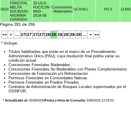
FORESTAL
25-UCA-
MELITA
PUC/CON-
Concesiones
5620
UCAYALI
PO 3
21/06
SOCIEDAD
MAD-
- Maderables
ANONIMA
2018-06
CERRADA
Página 281 de 286
««
«
…
276
277
278
279
280
281
282
283
284
285
…
»
»»
* Incluye:
Títulos habilitantes que están en el marco de un Procedimiento
Administrativo Único (PAU), cuya resolución final podría variar su
condición actual.
Concesiones Forestales Maderables.
Concesiones Forestales No Maderables con Planes Complementarios.
Concesiones de Forestación y/o Reforestación.
Permisos Forestales en Comunidades Nativas.
Permisos Forestales en Predios Privados.
Contratos de Administración de Bosques Locales supervisados por el
OSINFOR.
* Actualizado al:
05/08/2026
Fecha y Hora de Consulta:
6/08/2026 13:29:53