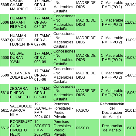
CASSA
17-TAM/C-
- No
MADRE DE
C. Maderable
5605
CHAMPI
OPB-J-
28/10
Maderables
DIOS
PMFI (PO 1)
MAURICIO
222-03
Castaña
Concesiones
HUAMAN
17-TAM/C-
- No
MADRE DE
C. Maderable
5606
MAMANI
OPB-A-
12/09
Maderables
DIOS
PMFI (PO 2)
FILEMON
032-07
Castaña
Concesiones
HUAMAN
17-TAM/C-
- No
MADRE DE
C. Maderable
5607
QUISPE
OPB-A-
11/09
Maderables
DIOS
PMFI (PO 2)
FLORENTINA
027-06
Castaña
Concesiones
QUISPE
17-TAM/C-
- No
MADRE DE
C. Maderable
5608
DURAN
OPB-A-
16/07
Maderables
DIOS
PMFI (PO 2)
YVAN
003-09
Castaña
Concesiones
17-TAM/C-
VELA VERA
- No
MADRE DE
C. Maderable
5609
OPB-A-
14/05
ZOILA BERTA
Maderables
DIOS
PMFI (PO 2)
015-06
Castaña
Concesiones
ZEGARRA
17-TAM/C-
- No
MADRE DE
C. Maderable
5610
PINEDO
OPB-J-
18/06
Maderables
DIOS
PMFI (PO 2)
ELIZABETH
085-03
Castaña
19-
Permisos
Reformulación
VALLADOLID
SEC/PER-
Forestales -
del
5611
ABARCA
PASCO
20/01
FMP-
Predio
Declaración
NILA
2024-001
Privado
de Manejo
RODRIGUEZ
19-
Permisos
CUBA
SEC/PER-
Forestales -
Declaración
5612
PASCO
16/01
HIPOLITO
FMP-
Predio
de Manejo
FELIX
2025-002
Privado