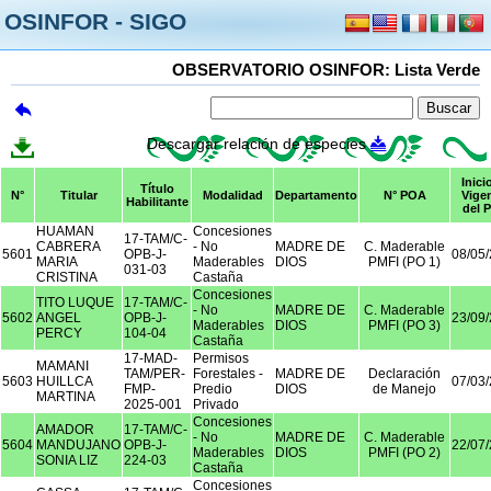
OSINFOR - SIGO
OBSERVATORIO OSINFOR: Lista Verde
Descargar relación de especies
Inici
Título
N°
Titular
Modalidad
Departamento
N° POA
Vige
Habilitante
del 
HUAMAN
Concesiones
17-TAM/C-
CABRERA
- No
MADRE DE
C. Maderable
5601
OPB-J-
08/05
MARIA
Maderables
DIOS
PMFI (PO 1)
031-03
CRISTINA
Castaña
Concesiones
TITO LUQUE
17-TAM/C-
- No
MADRE DE
C. Maderable
5602
ANGEL
OPB-J-
23/09
Maderables
DIOS
PMFI (PO 3)
PERCY
104-04
Castaña
17-MAD-
Permisos
MAMANI
TAM/PER-
Forestales -
MADRE DE
Declaración
5603
HUILLCA
07/03
FMP-
Predio
DIOS
de Manejo
MARTINA
2025-001
Privado
Concesiones
AMADOR
17-TAM/C-
- No
MADRE DE
C. Maderable
5604
MANDUJANO
OPB-J-
22/07
Maderables
DIOS
PMFI (PO 2)
SONIA LIZ
224-03
Castaña
Concesiones