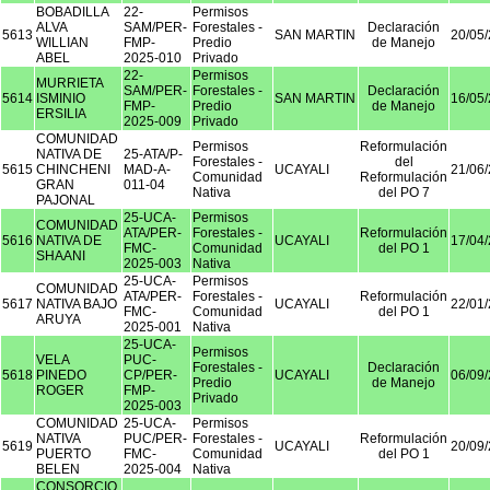
BOBADILLA
22-
Permisos
ALVA
SAM/PER-
Forestales -
Declaración
5613
SAN MARTIN
20/05
WILLIAN
FMP-
Predio
de Manejo
ABEL
2025-010
Privado
22-
Permisos
MURRIETA
SAM/PER-
Forestales -
Declaración
5614
ISMINIO
SAN MARTIN
16/05
FMP-
Predio
de Manejo
ERSILIA
2025-009
Privado
COMUNIDAD
Permisos
Reformulación
NATIVA DE
25-ATA/P-
Forestales -
del
5615
CHINCHENI
MAD-A-
UCAYALI
21/06
Comunidad
Reformulación
GRAN
011-04
Nativa
del PO 7
PAJONAL
25-UCA-
Permisos
COMUNIDAD
ATA/PER-
Forestales -
Reformulación
5616
NATIVA DE
UCAYALI
17/04
FMC-
Comunidad
del PO 1
SHAANI
2025-003
Nativa
25-UCA-
Permisos
COMUNIDAD
ATA/PER-
Forestales -
Reformulación
5617
NATIVA BAJO
UCAYALI
22/01
FMC-
Comunidad
del PO 1
ARUYA
2025-001
Nativa
25-UCA-
Permisos
VELA
PUC-
Forestales -
Declaración
5618
PINEDO
CP/PER-
UCAYALI
06/09
Predio
de Manejo
ROGER
FMP-
Privado
2025-003
COMUNIDAD
25-UCA-
Permisos
NATIVA
PUC/PER-
Forestales -
Reformulación
5619
UCAYALI
20/09
PUERTO
FMC-
Comunidad
del PO 1
BELEN
2025-004
Nativa
CONSORCIO