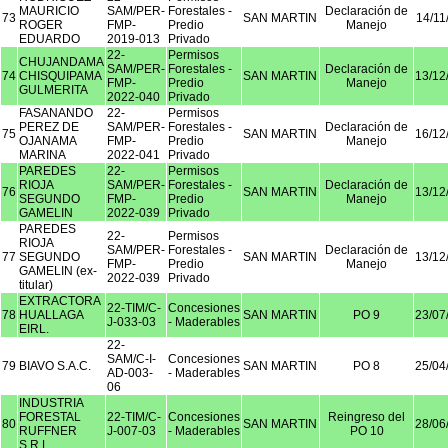
MAURICIO
SAM/PER-
Forestales -
Declaración de
73
SAN MARTIN
14/11
ROGER
FMP-
Predio
Manejo
EDUARDO
2019-013
Privado
22-
Permisos
CHUJANDAMA
SAM/PER-
Forestales -
Declaración de
74
CHISQUIPAMA
SAN MARTIN
13/12
FMP-
Predio
Manejo
GULMERITA
2022-040
Privado
FASANANDO
22-
Permisos
PEREZ DE
SAM/PER-
Forestales -
Declaración de
75
SAN MARTIN
16/12
OJANAMA
FMP-
Predio
Manejo
MARINA
2022-041
Privado
PAREDES
22-
Permisos
RIOJA
SAM/PER-
Forestales -
Declaración de
76
SAN MARTIN
13/12
SEGUNDO
FMP-
Predio
Manejo
GAMELIN
2022-039
Privado
PAREDES
22-
Permisos
RIOJA
SAM/PER-
Forestales -
Declaración de
77
SEGUNDO
SAN MARTIN
13/12
FMP-
Predio
Manejo
GAMELIN (ex-
2022-039
Privado
titular)
EXTRACTORA
22-TIM/C-
Concesiones
78
HUALLAGA
SAN MARTIN
PO 9
23/07
J-033-03
- Maderables
EIRL.
22-
SAM/C-I-
Concesiones
79
BIAVO S.A.C.
SAN MARTIN
PO 8
25/04
AD-003-
- Maderables
06
INDUSTRIA
FORESTAL
22-TIM/C-
Concesiones
Reingreso del
80
SAN MARTIN
28/06
RUFFNER
J-007-03
- Maderables
PO 10
S.R.L.