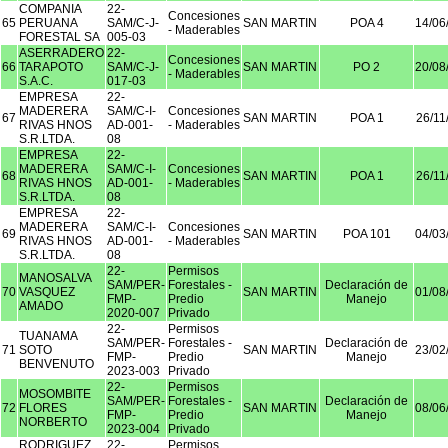
COMPANIA
22-
Concesiones
65
PERUANA
SAM/C-J-
SAN MARTIN
POA 4
14/06
- Maderables
FORESTAL SA
005-03
ASERRADERO
22-
Concesiones
66
TARAPOTO
SAM/C-J-
SAN MARTIN
PO 2
20/08
- Maderables
S.A.C.
017-03
EMPRESA
22-
MADERERA
SAM/C-I-
Concesiones
67
SAN MARTIN
POA 1
26/11
RIVAS HNOS
AD-001-
- Maderables
S.R.LTDA.
08
EMPRESA
22-
MADERERA
SAM/C-I-
Concesiones
68
SAN MARTIN
POA 1
26/11
RIVAS HNOS
AD-001-
- Maderables
S.R.LTDA.
08
EMPRESA
22-
MADERERA
SAM/C-I-
Concesiones
69
SAN MARTIN
POA 101
04/03
RIVAS HNOS
AD-001-
- Maderables
S.R.LTDA.
08
22-
Permisos
MANOSALVA
SAM/PER-
Forestales -
Declaración de
70
VASQUEZ
SAN MARTIN
01/08
FMP-
Predio
Manejo
AMADO
2020-007
Privado
22-
Permisos
TUANAMA
SAM/PER-
Forestales -
Declaración de
71
SOTO
SAN MARTIN
23/02
FMP-
Predio
Manejo
BENVENUTO
2023-003
Privado
22-
Permisos
MOSOMBITE
SAM/PER-
Forestales -
Declaración de
72
FLORES
SAN MARTIN
08/06
FMP-
Predio
Manejo
NORBERTO
2023-004
Privado
RODRIGUEZ
22-
Permisos