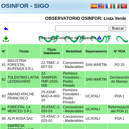
OSINFOR - SIGO
OBSERVATORIO OSINFOR: Lista Verde
Descargar relación de especies
Título
N°
Titular
Modalidad
Departamento
N° POA
Habilitante
INDUSTRIA
22-TIM/C-J-
Concesiones
81
FORESTAL
SAN MARTIN
PO 10
007-03
- Maderables
RUFFNER S.R.L.
22-
Permisos
TOLENTINO LAYSA
SAM/PER-
Forestales -
Declaración
82
SAN MARTIN
LEODEGARIO
FMP-2020-
Predio
de Manejo
006
Privado
Permisos
25-ATA/P-
AMAND ATACHE
Forestales -
83
MAD-A-003-
UCAYALI
POA 1
FRANCISCO
Predio
10
Privado
FORESTAL LA
25-ATA/C-J-
Concesiones
Reformulaci
84
UCAYALI
MERCED S.R.L.
053-03
- Maderables
del POA 11
25-ATA/C-J-
Concesiones
85
ALPI ROSA SAC
UCAYALI
POA 1
025-02
- Maderables
EMPRESA