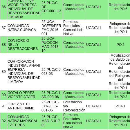
FORESTAL LIVE
25-PUC/C-
WOOD EMPRESA
Concesiones
Reformulaci
86
DE-
UCAYALI
INDIVIDUAL DE
- Maderables
del PO 5
CPC/001-13
RESPONSABILIDAD
LIMITADA
25-UCA-
Permisos
Reingreso de
COMUNIDAD
DGFFS/PER-
Forestales -
87
UCAYALI
Reformulaci
NATIVA CURIACA
FMC-2016-
Comunidad
del PO 1
001
Nativa
25-UCA-
CONSORCIO
PUC/CON-
Concesiones
88
NELLY
UCAYALI
PO 2
MAD-2018-
- Maderables
DESTRACCIONES
10
Movilizació
de Saldo de
CORPORACION
Reformulaci
INDUSTRIAL ANAHI
del
EMPRESA
25-PUC/C-J-
Concesiones
89
UCAYALI
Reformulaci
INDIVIDUAL DE
063-03
- Maderables
del Reingres
RESPONSABILIDAD
del
LIMITADA
Reformulaci
del PO 1
GOZALO PEREZ
25-PUC/C-I-
Concesiones
Reformulaci
90
UCAYALI
VICENTE JAVIER
AD-003-06
- Maderables
del PO 3
25-PUC/C-
Forestación
LOPEZ NIETO
91
FYR-IFFS-
y/o
UCAYALI
POA 1
ANTONIO JAIME
001-06
Reforestación
Permisos
COMUNIDAD
25-PUC/P-
Reingreso de
Forestales -
92
NATIVA MARISCAL
MAD-A-017-
UCAYALI
Reformulaci
Comunidad
CACERES
09
del PO 1
Nativa