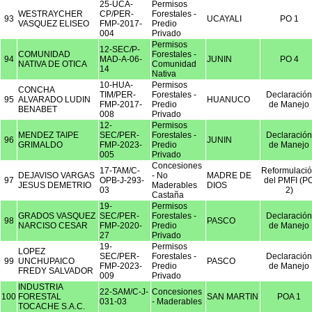
25-UCA-
Permisos
WESTRAYCHER
CP/PER-
Forestales -
93
UCAYALI
PO 1
VASQUEZ ELISEO
FMP-2017-
Predio
004
Privado
Permisos
12-SEC/P-
COMUNIDAD
Forestales -
94
MAD-A-06-
JUNIN
PO 4
NATIVA DE OTICA
Comunidad
14
Nativa
10-HUA-
Permisos
CONCHA
TIM/PER-
Forestales -
Declaración
95
ALVARADO LUDIN
HUANUCO
FMP-2017-
Predio
de Manejo
BENABET
008
Privado
12-
Permisos
MENDEZ TAIPE
SEC/PER-
Forestales -
Declaración
96
JUNIN
GRIMALDO
FMP-2023-
Predio
de Manejo
005
Privado
Concesiones
17-TAM/C-
Reformulaci
DEJAVISO VARGAS
- No
MADRE DE
97
OPB-J-293-
del PMFI (P
JESUS DEMETRIO
Maderables
DIOS
03
2)
Castaña
19-
Permisos
GRADOS VASQUEZ
SEC/PER-
Forestales -
Declaración
98
PASCO
NARCISO CESAR
FMP-2020-
Predio
de Manejo
27
Privado
19-
Permisos
LOPEZ
SEC/PER-
Forestales -
Declaración
99
UNCHUPAICO
PASCO
FMP-2023-
Predio
de Manejo
FREDY SALVADOR
009
Privado
INDUSTRIA
22-SAM/C-J-
Concesiones
100
FORESTAL
SAN MARTIN
POA 1
031-03
- Maderables
TOCACHE S.A.C.