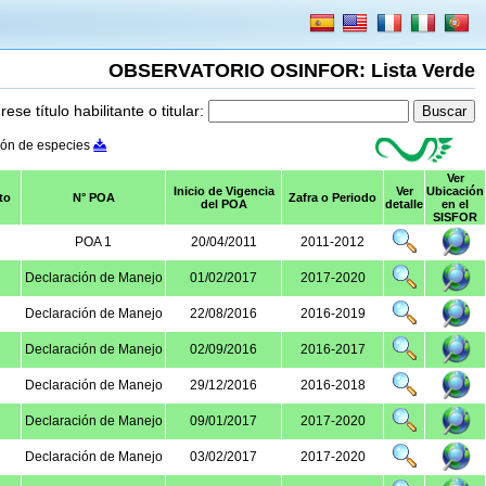
OBSERVATORIO OSINFOR: Lista Verde
rese título habilitante o titular:
ión de especies
Ver
Inicio de Vigencia
Ver
Ubicación
to
N° POA
Zafra o Periodo
del POA
detalle
en el
SISFOR
POA 1
20/04/2011
2011-2012
Declaración de Manejo
01/02/2017
2017-2020
Declaración de Manejo
22/08/2016
2016-2019
Declaración de Manejo
02/09/2016
2016-2017
Declaración de Manejo
29/12/2016
2016-2018
Declaración de Manejo
09/01/2017
2017-2020
Declaración de Manejo
03/02/2017
2017-2020