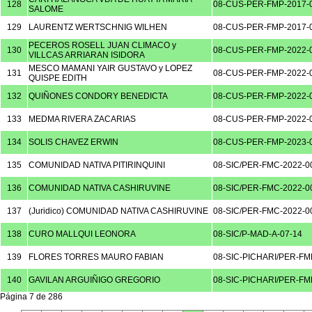
128
08-CUS-PER-FMP-2017-
SALOME
129
LAURENTZ WERTSCHNIG WILHEN
08-CUS-PER-FMP-2017-
PECEROS ROSELL JUAN CLIMACO y
130
08-CUS-PER-FMP-2022-
VILLCAS ARRIARAN ISIDORA
MESCO MAMANI YAIR GUSTAVO y LOPEZ
131
08-CUS-PER-FMP-2022-
QUISPE EDITH
132
QUIÑONES CONDORY BENEDICTA
08-CUS-PER-FMP-2022-
133
MEDMA RIVERA ZACARIAS
08-CUS-PER-FMP-2022-
134
SOLIS CHAVEZ ERWIN
08-CUS-PER-FMP-2023-
135
COMUNIDAD NATIVA PITIRINQUINI
08-SIC/PER-FMC-2022-0
136
COMUNIDAD NATIVA CASHIRUVINE
08-SIC/PER-FMC-2022-0
137
(Juridico) COMUNIDAD NATIVA CASHIRUVINE
08-SIC/PER-FMC-2022-0
138
CURO MALLQUI LEONORA
08-SIC/P-MAD-A-07-14
139
FLORES TORRES MAURO FABIAN
08-SIC-PICHARI/PER-FM
140
GAVILAN ARGUIÑIGO GREGORIO
08-SIC-PICHARI/PER-FM
Página 7 de 286