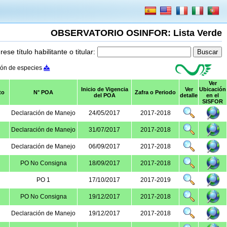
OBSERVATORIO OSINFOR: Lista Verde
rese título habilitante o titular:
ión de especies
Ver
Inicio de Vigencia
Ver
Ubicación
to
N° POA
Zafra o Periodo
del POA
detalle
en el
SISFOR
Declaración de Manejo
24/05/2017
2017-2018
Declaración de Manejo
31/07/2017
2017-2018
Declaración de Manejo
06/09/2017
2017-2018
PO No Consigna
18/09/2017
2017-2018
PO 1
17/10/2017
2017-2019
PO No Consigna
19/12/2017
2017-2018
Declaración de Manejo
19/12/2017
2017-2018