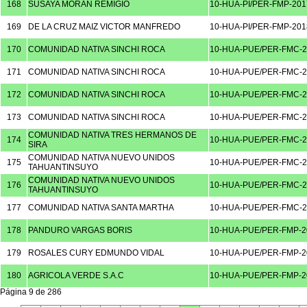
168
SUSAYA MORAN REMIGIO
10-HUA-PI/PER-FMP-201
169
DE LA CRUZ MAIZ VICTOR MANFREDO
10-HUA-PI/PER-FMP-201
170
COMUNIDAD NATIVA SINCHI ROCA
10-HUA-PUE/PER-FMC-2
171
COMUNIDAD NATIVA SINCHI ROCA
10-HUA-PUE/PER-FMC-2
172
COMUNIDAD NATIVA SINCHI ROCA
10-HUA-PUE/PER-FMC-2
173
COMUNIDAD NATIVA SINCHI ROCA
10-HUA-PUE/PER-FMC-2
COMUNIDAD NATIVA TRES HERMANOS DE
174
10-HUA-PUE/PER-FMC-2
SIRA
COMUNIDAD NATIVA NUEVO UNIDOS
175
10-HUA-PUE/PER-FMC-2
TAHUANTINSUYO
COMUNIDAD NATIVA NUEVO UNIDOS
176
10-HUA-PUE/PER-FMC-2
TAHUANTINSUYO
177
COMUNIDAD NATIVA SANTA MARTHA
10-HUA-PUE/PER-FMC-2
178
PANDURO VARGAS BORIS
10-HUA-PUE/PER-FMP-2
179
ROSALES CURY EDMUNDO VIDAL
10-HUA-PUE/PER-FMP-2
180
AGRICOLA VERDE S.A.C
10-HUA-PUE/PER-FMP-2
Página 9 de 286