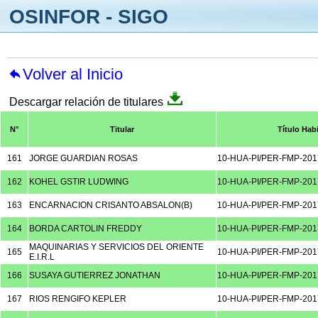
OSINFOR - SIGO
Volver al Inicio
Descargar relación de titulares
N°
Titular
Título Habi
161
JORGE GUARDIAN ROSAS
10-HUA-PI/PER-FMP-201
162
KOHEL GSTIR LUDWING
10-HUA-PI/PER-FMP-201
163
ENCARNACION CRISANTO ABSALON(B)
10-HUA-PI/PER-FMP-201
164
BORDA CARTOLIN FREDDY
10-HUA-PI/PER-FMP-201
MAQUINARIAS Y SERVICIOS DEL ORIENTE
165
10-HUA-PI/PER-FMP-201
E.I.R.L
166
SUSAYA GUTIERREZ JONATHAN
10-HUA-PI/PER-FMP-201
167
RIOS RENGIFO KEPLER
10-HUA-PI/PER-FMP-201