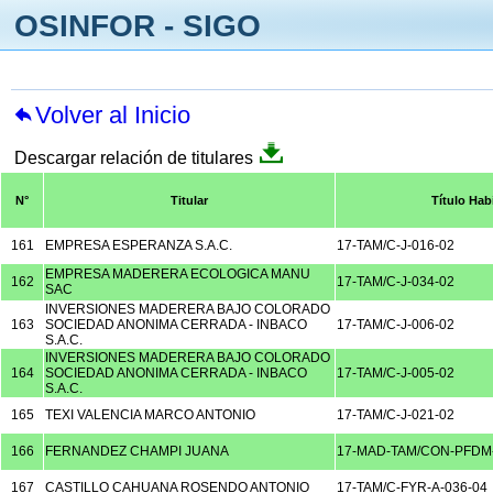
OSINFOR - SIGO
Volver al Inicio
Descargar relación de titulares
N°
Titular
Título Habi
161
EMPRESA ESPERANZA S.A.C.
17-TAM/C-J-016-02
EMPRESA MADERERA ECOLOGICA MANU
162
17-TAM/C-J-034-02
SAC
INVERSIONES MADERERA BAJO COLORADO
163
SOCIEDAD ANONIMA CERRADA - INBACO
17-TAM/C-J-006-02
S.A.C.
INVERSIONES MADERERA BAJO COLORADO
164
SOCIEDAD ANONIMA CERRADA - INBACO
17-TAM/C-J-005-02
S.A.C.
165
TEXI VALENCIA MARCO ANTONIO
17-TAM/C-J-021-02
166
FERNANDEZ CHAMPI JUANA
17-MAD-TAM/CON-PFDM-
167
CASTILLO CAHUANA ROSENDO ANTONIO
17-TAM/C-FYR-A-036-04