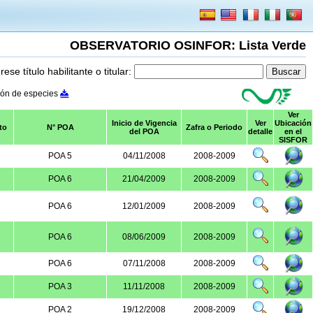
OBSERVATORIO OSINFOR: Lista Verde
rese título habilitante o titular:
ión de especies
Ver
Inicio de Vigencia
Ver
Ubicación
to
N° POA
Zafra o Periodo
del POA
detalle
en el
SISFOR
POA 5
04/11/2008
2008-2009
POA 6
21/04/2009
2008-2009
POA 6
12/01/2009
2008-2009
POA 6
08/06/2009
2008-2009
POA 6
07/11/2008
2008-2009
POA 3
11/11/2008
2008-2009
POA 2
19/12/2008
2008-2009