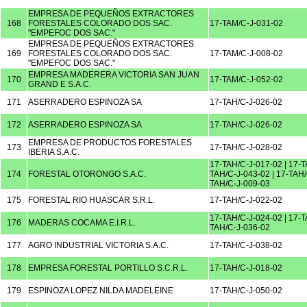
EMPRESA DE PEQUEÑOS EXTRACTORES
168
FORESTALES COLORADO DOS SAC.
17-TAM/C-J-031-02
"EMPEFOC DOS SAC."
EMPRESA DE PEQUEÑOS EXTRACTORES
169
FORESTALES COLORADO DOS SAC.
17-TAM/C-J-008-02
"EMPEFOC DOS SAC."
EMPRESA MADERERA VICTORIA SAN JUAN
170
17-TAM/C-J-052-02
GRAND E S.A.C.
171
ASERRADERO ESPINOZA SA
17-TAH/C-J-026-02
172
ASERRADERO ESPINOZA SA
17-TAH/C-J-026-02
EMPRESA DE PRODUCTOS FORESTALES
173
17-TAH/C-J-028-02
IBERIA S.A.C.
17-TAH/C-J-017-02 | 17-T
174
FORESTAL OTORONGO S.A.C.
TAH/C-J-043-02 | 17-TAH/
TAH/C-J-009-03
175
FORESTAL RIO HUASCAR S.R.L.
17-TAH/C-J-022-02
17-TAH/C-J-024-02 | 17-T
176
MADERAS COCAMA E.I.R.L.
TAH/C-J-036-02
177
AGRO INDUSTRIAL VICTORIA S.A.C.
17-TAH/C-J-038-02
178
EMPRESA FORESTAL PORTILLO S.C.R.L.
17-TAH/C-J-018-02
179
ESPINOZA LOPEZ NILDA MADELEINE
17-TAH/C-J-050-02