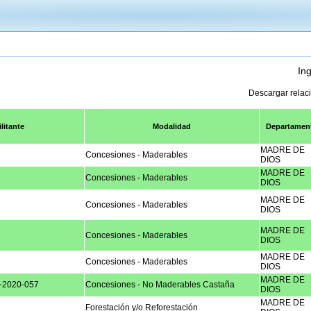
Ing
Descargar relac
litante
Modalidad
Departamen
MADRE DE
Concesiones - Maderables
DIOS
MADRE DE
Concesiones - Maderables
DIOS
MADRE DE
Concesiones - Maderables
DIOS
MADRE DE
Concesiones - Maderables
DIOS
MADRE DE
Concesiones - Maderables
DIOS
MADRE DE
2020-057
Concesiones - No Maderables Castaña
DIOS
MADRE DE
Forestación y/o Reforestación