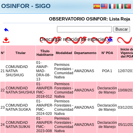
OSINFOR - SIGO
OBSERVATORIO OSINFOR: Lista Roja
Descargar relación de especies
Inicio d
Título
N°
Titular
Modalidad
Departamento
N° POA
Vigenci
Habilitante
del PO
01-
Permisos
COMUNIDAD
AMA/P-
Forestales -
21
NATIVA
MAD-
AMAZONAS
POA 1
12/07/20
Comunidad
SHUSHUG
DRA-08-
Nativa
13
01-
Permisos
COMUNIDAD
AMA/PER-
Forestales -
Declaración
22
AMAZONAS
10/08/20
NATIVA SHUSHUI
FMC-
Comunidad
de Manejo
2018-012
Nativa
01-
Permisos
COMUNIDAD
AMA/PER-
Forestales -
Declaración
23
AMAZONAS
03/12/20
NATIVA SUGKA
FMC-
Comunidad
de Manejo
2024-020
Nativa
01-
Permisos
COMUNIDAD
AMA/PER-
Forestales -
Declaración
24
AMAZONAS
05/11/20
NATIVA SUIKAI
FMC-
Comunidad
de Manejo
2023-008
Nativa