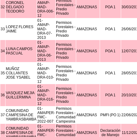
Permisos
CORONEL
AMA/P-
Forestales -
32
DELGADO
MAD-
AMAZONAS
POA 1
30/03/20
Predio
TEODORO
DRA-006-
Privado
12
01-
Permisos
AMA/P-
LOPEZ FLORES
Forestales -
33
MAD-
AMAZONAS
POA 1
26/06/20
JAIME
Predio
DRA-07-
Privado
2013
01-
Permisos
AMA/P-
LUNA CAMPOS
Forestales -
34
MAD-
AMAZONAS
POA 1
12/07/20
PASCUAL
Predio
DRA-06-
Privado
2013
01-
Permisos
MUÑOZ
AMA/P-
Forestales -
35
COLLANTES
MAD-
AMAZONAS
POA 1
28/05/20
Predio
JOSE YSABEL
DRA-010-
Privado
12
01-
Permisos
AMA/P-
VASQUEZ MEJIA
Forestales -
36
MAD-
AMAZONAS
POA 1
20/10/20
GUILLERMINA
Predio
DRA-016-
Privado
12
01-
Permisos
COMUNIDAD
AMA/PER-
Forestales -
37
CAMPESINA DE
AMAZONAS
PMFI (PO 1)
22/06/20
FMC-
Comunidad
YAMBRASBAMBA
2022-007
Campesina
01-
Permisos
COMUNIDAD
AMA/PER-
Forestales -
Declaración
38
CAMPESINA DE
AMAZONAS
11/12/20
FMC-
Comunidad
de Manejo