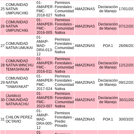
01-
Permisos
COMUNIDAD
AMA/PER-
Forestales -
Declaración
25
NATIVA
AMAZONAS
17/01/20
FMC-
Comunidad
de Manejo
UMPUNCHIG
2018-027
Nativa
01-
Permisos
COMUNIDAD
AMA/PER-
Forestales -
Declaración
26
NATIVA
AMAZONAS
07/12/20
FMC-
Comunidad
de Manejo
UMPUNCHIG
2016-005
Nativa
01-
Permisos
AMA/P-
COMUNIDAD
Forestales -
27
MAD-
AMAZONAS
POA 1
26/06/20
NATIVA UMUKAI
Comunidad
DRA-013-
Nativa
12
01-
Permisos
COMUNIDAD
AMA/PER-
Forestales -
Declaración
28
NATIVA WINCHU
AMAZONAS
12/12/20
FMC-
Comunidad
de Manejo
TEMASHNUM
2016-011
Nativa
01-
Permisos
COMUNIDAD
AMA/PER-
Forestales -
Declaración
29
NATIVA
AMAZONAS
09/12/20
FMC-
Comunidad
de Manejo
"YAMAYAKAT"
2017-024
Nativa
01-
Permisos
(Juridico)
AMA/PER-
Forestales -
Declaración
30
COMUNIDAD
AMAZONAS
30/11/20
FMC-
Comunidad
de Manejo
NATIVA ACHU
2023-007
Nativa
01-
Permisos
AMA/P-
CHILON PEREZ
Forestales -
31
MAD-
AMAZONAS
POA 1
30/03/20
OCTAVIO
Predio
DRA-005-
Privado
12
01-