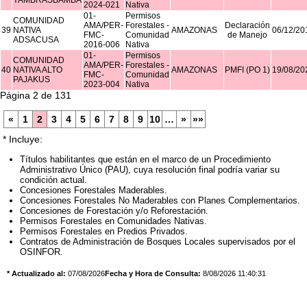
YAMBRASBAMBA
2024-021
Nativa
01-
Permisos
COMUNIDAD
AMA/PER-
Forestales -
Declaración
39
NATIVA
AMAZONAS
06/12/20
FMC-
Comunidad
de Manejo
ADSACUSA
2016-006
Nativa
01-
Permisos
COMUNIDAD
AMA/PER-
Forestales -
40
NATIVA ALTO
AMAZONAS
PMFI (PO 1)
19/08/20
FMC-
Comunidad
PAJAKUS
2023-004
Nativa
Página 2 de 131
«
1
2
3
4
5
6
7
8
9
10
…
»
»»
* Incluye:
Títulos habilitantes que están en el marco de un Procedimiento
Administrativo Único (PAU), cuya resolución final podría variar su
condición actual.
Concesiones Forestales Maderables.
Concesiones Forestales No Maderables con Planes Complementarios.
Concesiones de Forestación y/o Reforestación.
Permisos Forestales en Comunidades Nativas.
Permisos Forestales en Predios Privados.
Contratos de Administración de Bosques Locales supervisados por el
OSINFOR.
* Actualizado al:
07/08/2026
Fecha y Hora de Consulta:
8/08/2026 11:40:31