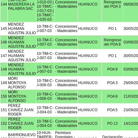
EMPRESA
J-010-03 |
Concesiones
Reingreso
144
MADERERA LA
HUANUCO
08/08/2
10-TIM/C-
- Maderables
del POA 3
PALABRA SAC
J-017-03 |
10-TIM/C-
J-035-03
MENDEZ
10-TIM-C-
Concesiones
145
HUAMAN
HUANUCO
PO 1
30/05/2
J-007-03
- Maderables
AGUSTIN JULIO
MENDEZ
10-TIM-C-
Concesiones
Reingreso
146
HUAMAN
HUANUCO
03/06/2
J-007-03
- Maderables
del POA 8
AGUSTIN JULIO
MENDEZ
10-TIM-C-
Concesiones
147
HUAMAN
HUANUCO
PO 1
30/05/2
J-007-03
- Maderables
AGUSTIN JULIO
MENDEZ
10-TIM-C-
Concesiones
148
HUAMAN
HUANUCO
POA 9
03/06/2
J-007-03
- Maderables
AGUSTIN JULIO
MORI
10-TIM-C-
Concesiones
149
MONTOYA
HUANUCO
POA 3
29/09/2
J-006-03
- Maderables
ALFONSO
MORI
10-TIM-C-
Concesiones
150
MONTOYA
HUANUCO
POA 6
21/03/2
J-006-03
- Maderables
ALFONSO
PEREZ
10-TIM-C-
Concesiones
151
CHAVEZ JUAN
HUANUCO
POA 5
23/09/2
J-004-03
- Maderables
ROGER
PEREZ
10-TIM-C-
Concesiones
152
CHAVEZ JUAN
HUANUCO
PO 13
14/12/2
J-004-03
- Maderables
ROGER
10-HUA-
Permisos
BARRIONUEVO
TIM/PER-
Forestales -
Declaración