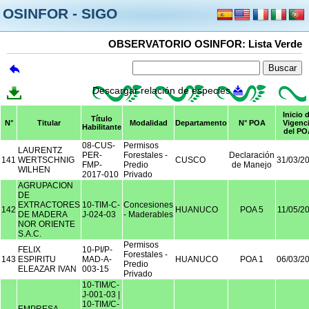
OSINFOR - SIGO
OBSERVATORIO OSINFOR: Lista Verde
Descargar relación de especies
Inicio 
Título
N°
Titular
Modalidad
Departamento
N° POA
Vigenc
Habilitante
del PO
08-CUS-
Permisos
LAURENTZ
PER-
Forestales -
Declaración
141
WERTSCHNIG
CUSCO
31/03/2
FMP-
Predio
de Manejo
WILHEN
2017-010
Privado
AGRUPACION
DE
EXTRACTORES
10-TIM-C-
Concesiones
142
HUANUCO
POA 5
11/05/2
DE MADERA
J-024-03
- Maderables
NOR ORIENTE
S.A.C.
Permisos
FELIX
10-PI/P-
Forestales -
143
ESPIRITU
MAD-A-
HUANUCO
POA 1
06/03/2
Predio
ELEAZAR IVAN
003-15
Privado
10-TIM/C-
J-001-03 |
10-TIM/C-