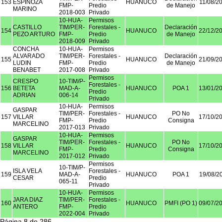
153
ESPINOZA
HUANUCO
11/08/2
FMP-
Predio
de Manejo
MARINO
2018-003
Privado
10-HUA-
Permisos
CASTILLO
TIM/PER-
Forestales -
Declaración
154
HUANUCO
22/12/2
PEZO ARTURO
FMP-
Predio
de Manejo
2018-009
Privado
CONCHA
10-HUA-
Permisos
ALVARADO
TIM/PER-
Forestales -
Declaración
155
HUANUCO
21/09/2
LUDIN
FMP-
Predio
de Manejo
BENABET
2017-008
Privado
Permisos
CRESPO
10-TIM/P-
Forestales -
156
BETETA
MAD-A-
HUANUCO
POA 1
13/01/2
Predio
ADRIAN
006-14
Privado
10-HUA-
Permisos
GASPAR
TIM/PER-
Forestales -
PO No
157
VILLAR
HUANUCO
17/10/2
FMP-
Predio
Consigna
MARCELINO
2017-013
Privado
10-HUA-
Permisos
GASPAR
TIM/PER-
Forestales -
PO No
158
VILLAR
HUANUCO
17/10/2
FMP-
Predio
Consigna
MARCELINO
2017-012
Privado
Permisos
10-TIM/P-
ISLA VELA
Forestales -
159
MAD-A-
HUANUCO
POA 1
19/08/2
CESAR
Predio
065-11
Privado
10-HUA-
Permisos
JARA DIAZ
TIM/PER-
Forestales -
160
HUANUCO
PMFI (PO 1)
09/07/2
ANTERO
FMP-
Predio
2022-004
Privado
Página 8 de 286